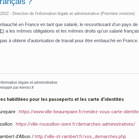
français ?
/2022 - Direction de l'information légale et administrative (Première ministre)
embauché en France en tant que salarié, le ressortissant d'un pays de
E)
a les mêmes obligations et les mêmes droits qu'un salarié français 
a pas à obtenir d'autorisation de travail pour être embauché en France.
information légale et administrative
eloppé par
kienso.fr
 habilitées pour les passeports et les carte d’identités
urepaire :
https://www.ville-beaurepaire.fr/rendez-vous-carte-identit
sillon :
https://ville-roussillon-isere.fr/demarches-administratives/
Rambert d’Albon /
http://ville-st-rambert.fr/vos_demarches.php