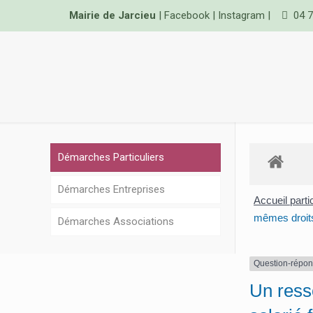
Mairie de Jarcieu
|
Facebook
|
Instagram
|
04 7
Démarches Particuliers
Démarches Entreprises
Accueil parti
mêmes droits
Démarches Associations
Question-répo
Un resso