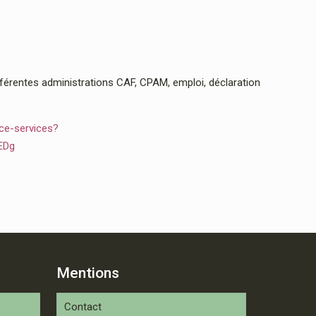
rentes administrations CAF, CPAM, emploi, déclaration
ce-services?
EDg
Mentions
Contact