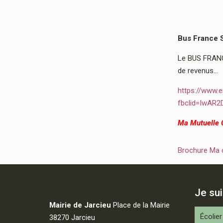
Bus France 
Le BUS FRANCE
de revenus…
https://www.e
fbclid=IwAR
Ma Mutuelle
Brochure Ma
Je su
Mairie de Jarcieu
Place de la Mairie
Écolier
38270 Jarcieu