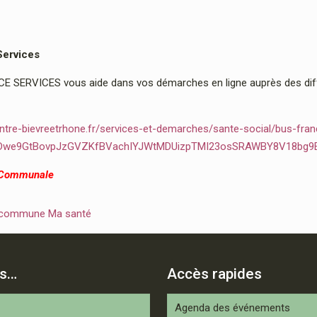
Services
 SERVICES vous aide dans vos démarches en ligne auprès des diffé
ntre-bievreetrhone.fr/services-et-demarches/sante-social/bus-fran
2Dwe9GtBovpJzGVZKfBVachIYJWtMDUizpTMI23osSRAWBY8V18bg9
 Communale
 commune Ma santé
is…
Accès rapides
Agenda des événements