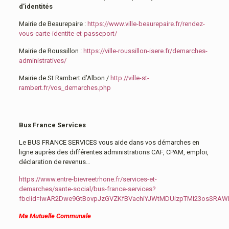
d’identités
Mairie de Beaurepaire :
https://www.ville-beaurepaire.fr/rendez-
vous-carte-identite-et-passeport/
Mairie de Roussillon :
https://ville-roussillon-isere.fr/demarches-
administratives/
Mairie de St Rambert d’Albon /
http://ville-st-
rambert.fr/vos_demarches.php
Bus France Services
Le BUS FRANCE SERVICES vous aide dans vos démarches en
ligne auprès des différentes administrations CAF, CPAM, emploi,
déclaration de revenus…
https://www.entre-bievreetrhone.fr/services-et-
demarches/sante-social/bus-france-services?
fbclid=IwAR2Dwe9GtBovpJzGVZKfBVachIYJWtMDUizpTMI23osSRA
Ma Mutuelle Communale