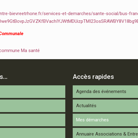
ntre-bievreetrhone.fr/services-et-demarches/sante-social/bus-fran
2Dwe9GtBovpJzGVZKfBVachIYJWtMDUizpTMI23osSRAWBY8V18bg9
 Communale
 commune Ma santé
is…
Accès rapides
Agenda des événements
Actualités
Mes démarches
Annuaire Associations & Entre