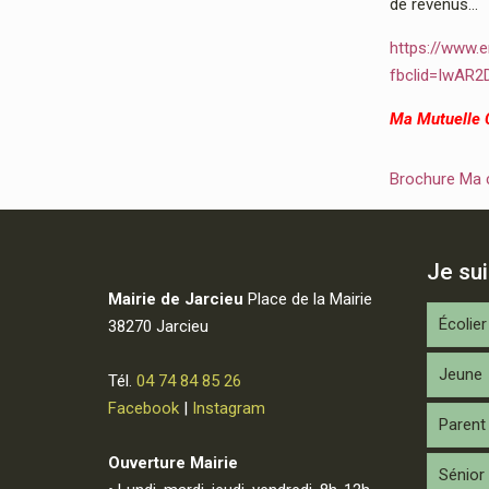
de revenus…
https://www.e
fbclid=IwAR
Ma Mutuelle
Brochure Ma
Je su
Mairie de Jarcieu
Place de la Mairie
Écolier
38270 Jarcieu
Jeune
Tél.
04 74 84 85 26
Facebook
|
Instagram
Parent
Ouverture Mairie
Sénior