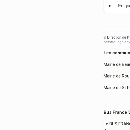
En quo
©
Direction de l'
comarquage dev
Les communes
Mairie de Bea
Mairie de Rous
Mairie de St 
Bus France 
Le BUS FRANCE