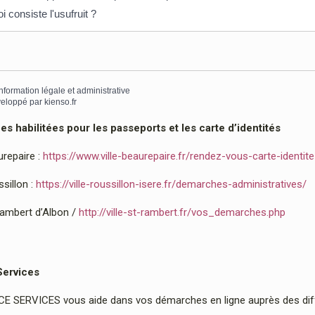
i consiste l'usufruit ?
information légale et administrative
eloppé par
kienso.fr
 habilitées pour les passeports et les carte d’identités
urepaire :
https://www.ville-beaurepaire.fr/rendez-vous-carte-identit
sillon :
https://ville-roussillon-isere.fr/demarches-administratives/
Rambert d’Albon /
http://ville-st-rambert.fr/vos_demarches.php
Services
 SERVICES vous aide dans vos démarches en ligne auprès des diffé