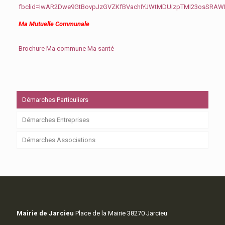
fbclid=IwAR2Dwe9GtBovpJzGVZKfBVachIYJWtMDUizpTMI23osSRA
Ma Mutuelle Communale
Brochure Ma commune Ma santé
Démarches Particuliers
Démarches Entreprises
Démarches Associations
Mairie de Jarcieu
Place de la Mairie 38270 Jarcieu