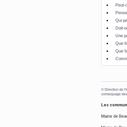
Peut-o
Pensio
Qui pe
Doit-o
Une pe
Que fa
Que fa
Commen
©
Direction de l'
comarquage dev
Les communes
Mairie de Bea