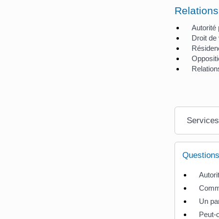
Relations
Autorité
Droit de
Résidenc
Oppositio
Relation
Services
Questions
Autori
Commen
Un par
Peut-o