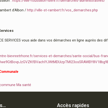
sillon :
https://ville-roussillon-isere.fr/demarches-administratives/
Rambert d’Albon /
http://ville-st-rambert.fr/vos_demarches.php
Services
 SERVICES vous aide dans vos démarches en ligne auprès des diffé
ntre-bievreetrhone.fr/services-et-demarches/sante-social/bus-fran
2Dwe9GtBovpJzGVZKfBVachIYJWtMDUizpTMI23osSRAWBY8V18bg9
 Communale
 commune Ma santé
is…
Accès rapides