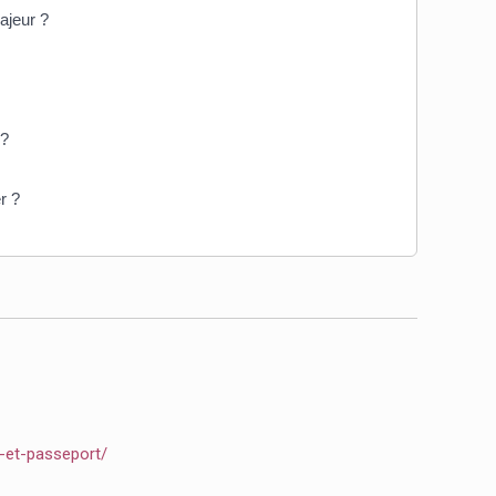
ajeur ?
 ?
r ?
e-et-passeport/