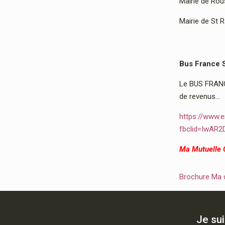
Mairie de Rous
Mairie de St 
Bus France 
Le BUS FRANCE
de revenus…
https://www.e
fbclid=IwAR
Ma Mutuelle
Brochure Ma
Je su