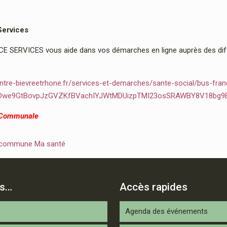
Services
 SERVICES vous aide dans vos démarches en ligne auprès des diffé
ntre-bievreetrhone.fr/services-et-demarches/sante-social/bus-fran
2Dwe9GtBovpJzGVZKfBVachIYJWtMDUizpTMI23osSRAWBY8V18bg9
 Communale
 commune Ma santé
is…
Accès rapides
Agenda des événements