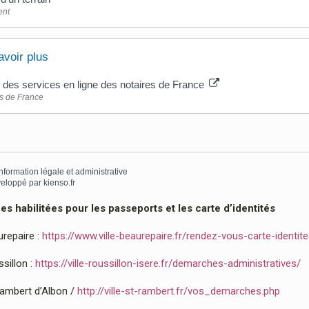
nt
avoir plus
l des services en ligne des notaires de France
s de France
information légale et administrative
eloppé par
kienso.fr
 habilitées pour les passeports et les carte d’identités
urepaire :
https://www.ville-beaurepaire.fr/rendez-vous-carte-identit
sillon :
https://ville-roussillon-isere.fr/demarches-administratives/
Rambert d’Albon /
http://ville-st-rambert.fr/vos_demarches.php