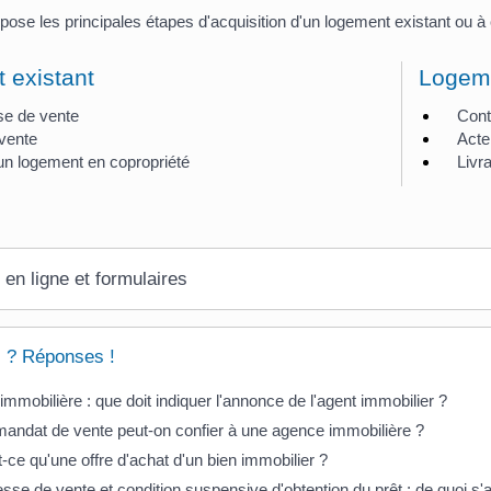
ose les principales étapes d'acquisition d'un logement existant ou à c
 existant
Logeme
e de vente
Cont
vente
Acte
un logement en copropriété
Livr
 en ligne et formulaires
 ? Réponses !
immobilière : que doit indiquer l'annonce de l'agent immobilier ?
andat de vente peut-on confier à une agence immobilière ?
-ce qu'une offre d'achat d'un bien immobilier ?
se de vente et condition suspensive d'obtention du prêt : de quoi s'ag