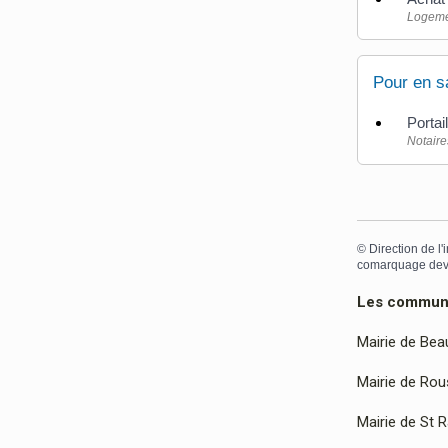
Logeme
Pour en s
Portai
Notaire
©
Direction de l'
comarquage dev
Les communes
Mairie de Bea
Mairie de Rous
Mairie de St 