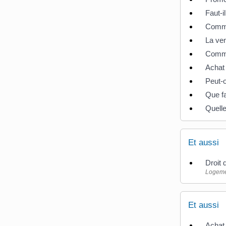
Faut-i
Commen
La ven
Comme
Achat 
Peut-o
Que fa
Quelle
Et aussi
Droit 
Logeme
Et aussi
Achat 