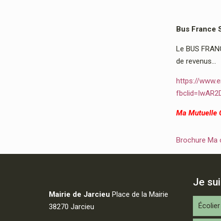
Bus France 
Le BUS FRANCE
de revenus…
https://www.e
fbclid=IwAR
Ma Mutuelle
Brochure Ma
Je su
Mairie de Jarcieu
Place de la Mairie
Écolier
38270 Jarcieu