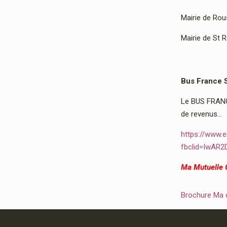
Mairie de Rous
Mairie de St 
Bus France 
Le BUS FRANCE
de revenus…
https://www.e
fbclid=IwAR
Ma Mutuelle
Brochure Ma