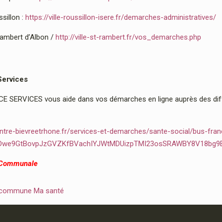
sillon :
https://ville-roussillon-isere.fr/demarches-administratives/
Rambert d’Albon /
http://ville-st-rambert.fr/vos_demarches.php
Services
 SERVICES vous aide dans vos démarches en ligne auprès des diffé
ntre-bievreetrhone.fr/services-et-demarches/sante-social/bus-fran
2Dwe9GtBovpJzGVZKfBVachIYJWtMDUizpTMI23osSRAWBY8V18bg9
 Communale
 commune Ma santé