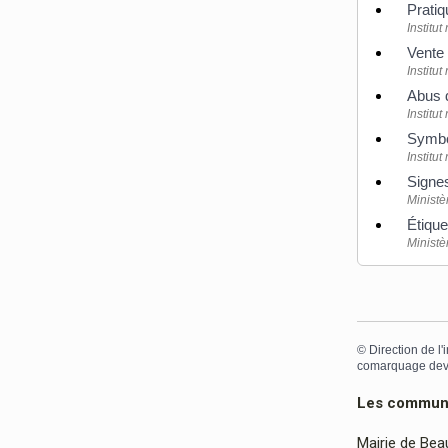
Prati
Institu
Vente
Institu
Abus 
Institu
Symbo
Institu
Signes
Ministè
Étiqu
Ministè
©
Direction de l'
comarquage dev
Les communes
Mairie de Bea