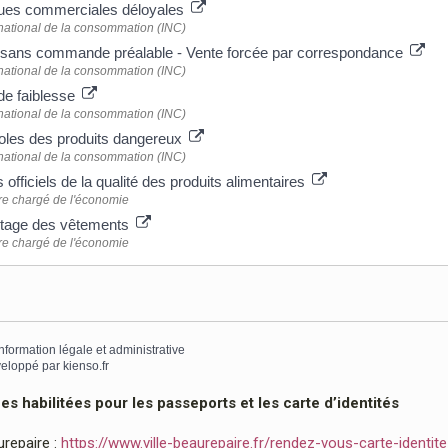
ques commerciales déloyales
t national de la consommation (INC)
 sans commande préalable - Vente forcée par correspondance
t national de la consommation (INC)
de faiblesse
t national de la consommation (INC)
les des produits dangereux
t national de la consommation (INC)
 officiels de la qualité des produits alimentaires
re chargé de l'économie
etage des vêtements
re chargé de l'économie
information légale et administrative
eloppé par
kienso.fr
 habilitées pour les passeports et les carte d’identités
urepaire :
https://www.ville-beaurepaire.fr/rendez-vous-carte-identit