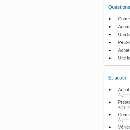
Questions
Commen
Acompt
Une fa
Peut-o
Achat 
Une le
Et aussi
Achat 
Argent 
Presta
Argent 
Commun
Argent 
Véhic