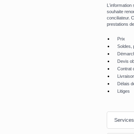
L'information 
souhaite renon
conciliateur. 
prestations de
Prix
Soldes, 
Démarch
Devis ob
Contrat 
Livraiso
Délais de
Litiges
Services