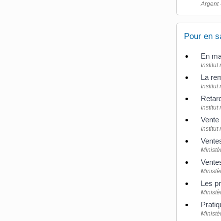
Argent 
Pour en s
En ma
Institu
La rem
Institu
Retard
Institu
Vente 
Institu
Ventes
Ministè
Ventes
Ministè
Les p
Ministè
Prati
Ministè