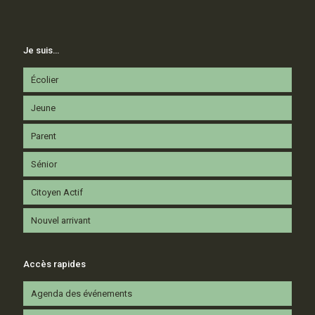
Je suis…
Écolier
Jeune
Parent
Sénior
Citoyen Actif
Nouvel arrivant
Accès rapides
Agenda des événements