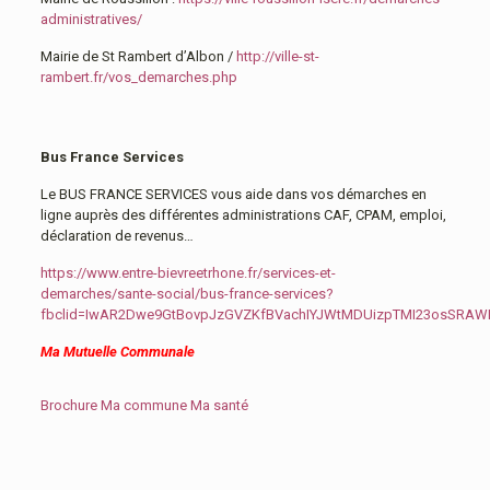
administratives/
Mairie de St Rambert d’Albon /
http://ville-st-
rambert.fr/vos_demarches.php
Bus France Services
Le BUS FRANCE SERVICES vous aide dans vos démarches en
ligne auprès des différentes administrations CAF, CPAM, emploi,
déclaration de revenus…
https://www.entre-bievreetrhone.fr/services-et-
demarches/sante-social/bus-france-services?
fbclid=IwAR2Dwe9GtBovpJzGVZKfBVachIYJWtMDUizpTMI23osSRA
Ma Mutuelle Communale
Brochure Ma commune Ma santé