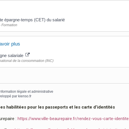
e épargne-temps (CET) du salarié
 - Formation
avoir plus
gne salariale
t national de la consommation (INC)
information légale et administrative
eloppé par
kienso.fr
 habilitées pour les passeports et les carte d’identités
urepaire :
https://www.ville-beaurepaire.fr/rendez-vous-carte-identit