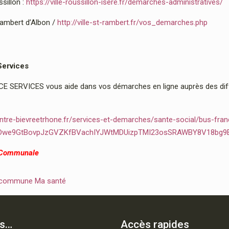
sillon :
https://ville-roussillon-isere.fr/demarches-administratives/
Rambert d’Albon /
http://ville-st-rambert.fr/vos_demarches.php
Services
 SERVICES vous aide dans vos démarches en ligne auprès des diffé
ntre-bievreetrhone.fr/services-et-demarches/sante-social/bus-fran
2Dwe9GtBovpJzGVZKfBVachIYJWtMDUizpTMI23osSRAWBY8V18bg9
 Communale
 commune Ma santé
is…
Accès rapides