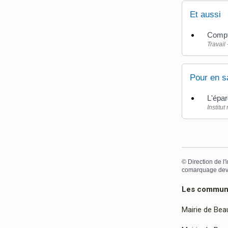
Et aussi
Compt
Travail
Pour en s
L'épar
Institu
©
Direction de l'
comarquage dev
Les communes
Mairie de Bea