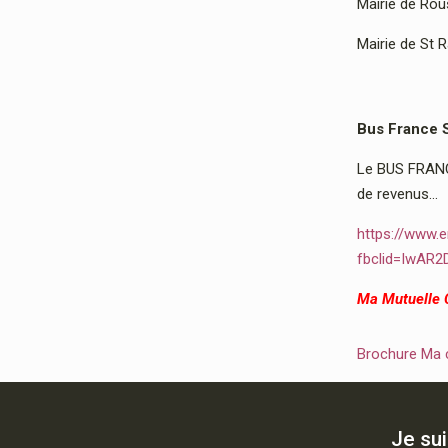
Mairie de Rous
Mairie de St 
Bus France 
Le BUS FRANCE
de revenus…
https://www.e
fbclid=IwAR
Ma Mutuelle
Brochure Ma
Je su