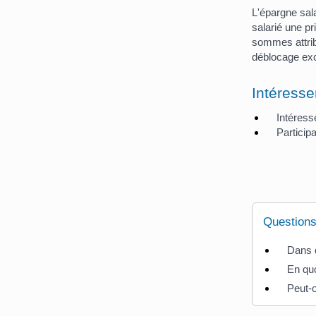
L'épargne sala
salarié une pr
sommes attrib
déblocage exc
Intéresse
Intéres
Participa
Questions
Dans q
En quo
Peut-o