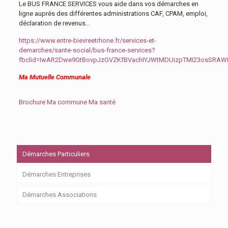
Le BUS FRANCE SERVICES vous aide dans vos démarches en
ligne auprès des différentes administrations CAF, CPAM, emploi,
déclaration de revenus…
https://www.entre-bievreetrhone.fr/services-et-
demarches/sante-social/bus-france-services?
fbclid=IwAR2Dwe9GtBovpJzGVZKfBVachIYJWtMDUizpTMI23osSRA
Ma Mutuelle Communale
Brochure Ma commune Ma santé
Démarches Particuliers
Démarches Entreprises
Démarches Associations