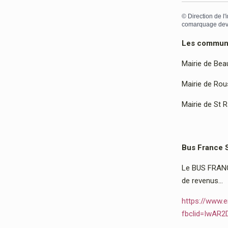
©
Direction de l'
comarquage dev
Les communes
Mairie de Bea
Mairie de Rous
Mairie de St 
Bus France 
Le BUS FRANCE
de revenus…
https://www.e
fbclid=IwAR