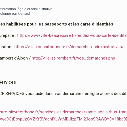
information légale et administrative
eloppé par
kienso.fr
 habilitées pour les passeports et les carte d’identités
urepaire :
https://www.ville-beaurepaire.fr/rendez-vous-carte-identit
sillon :
https://ville-roussillon-isere.fr/demarches-administratives/
Rambert d’Albon /
http://ville-st-rambert.fr/vos_demarches.php
Services
 SERVICES vous aide dans vos démarches en ligne auprès des diffé
ntre-bievreetrhone.fr/services-et-demarches/sante-social/bus-fran
2Dwe9GtBovpJzGVZKfBVachIYJWtMDUizpTMI23osSRAWBY8V18bg9