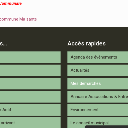
 Communale
 commune Ma santé
is…
Accès rapides
Agenda des événements
Actualités
Mes démarches
Annuaire Associations & Entre
n Actif
Environnement
arrivant
Le conseil municipal