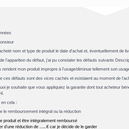
onnées
nsieur
 acheté
nom et type de produit
le
date d'achat et, éventuellement de li
de l'apparition du défaut
, j'ai pu constater les défauts suivants
Descrip
 rendent mon produit impropre à l'usage/diminue tellement son usage 
e ces défauts sont des vices cachés et existaient au moment de l'ac
oi je souhaite que vous appliquiez la garantie dont tout acheteur bénéf
l.
 en cela :
re le remboursement intégral ou la réduction
e produit et être intégralement remboursé
er d'une réduction de
......€
car je décide de le garder