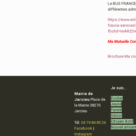
Le BUS FRANCE 
différentes adm
https://www.ent
france-services
fbclid=IwAR2
Ma Mutuelle C
Brochure Ma c
Je suis…
Mairie de
Écolier
Jarcieu
Place de
Jeune
la Mairie 38270
Parent
Jarcieu
Sénior
Citoyen Actif
Tél.
04 74 84 85 26
Nouvel arrivan
Facebook
|
Instagram