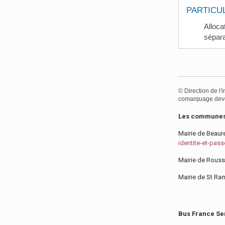
PARTICU
Alloca
sépara
©
Direction de l'
comarquage dev
Les communes h
Mairie de Beaur
identite-et-pass
Mairie de Roussi
Mairie de St Ra
Bus France Se