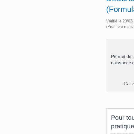
(Formul
Vérifié le 23/02
(Première minist
Permet de d
naissance d
Caiss
Pour tou
pratique