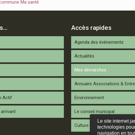
 commune Ma santé
is…
Accès rapides
Agenda des événements
Actualités
Mes démarches
Annuaire Associations & Entre
n Actif
Environnement
arrivant
Le conseil municipal
Le site internet j
Culture & Loisirs
technologies pour
navigation en tout