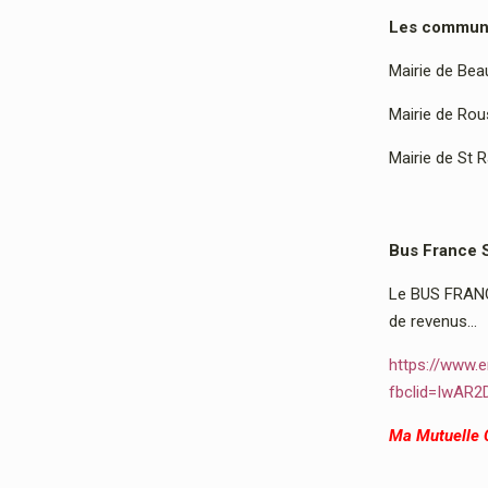
Les communes
Mairie de Bea
Mairie de Rous
Mairie de St 
Bus France 
Le BUS FRANCE
de revenus…
https://www.e
fbclid=IwAR
Ma Mutuelle