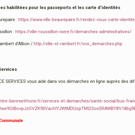
 habilitées pour les passeports et les carte d’identités
urepaire :
https://www.ville-beaurepaire.fr/rendez-vous-carte-identit
sillon :
https://ville-roussillon-isere.fr/demarches-administratives/
Rambert d’Albon /
http://ville-st-rambert.fr/vos_demarches.php
Services
 SERVICES vous aide dans vos démarches en ligne auprès des diffé
ntre-bievreetrhone.fr/services-et-demarches/sante-social/bus-fran
2Dwe9GtBovpJzGVZKfBVachIYJWtMDUizpTMI23osSRAWBY8V18bg9
 Communale