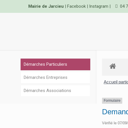
Mairie de Jarcieu
|
Facebook
|
Instagram
|
04 7
Démarches Particuliers
Démarches Entreprises
Accueil parti
Démarches Associations
Formulaire
Demande
Vérifié le 07/09