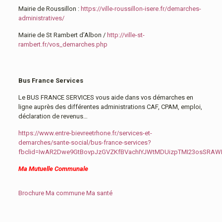
Mairie de Roussillon :
https://ville-roussillon-isere.fr/demarches-
administratives/
Mairie de St Rambert d’Albon /
http://ville-st-
rambert.fr/vos_demarches.php
Bus France Services
Le BUS FRANCE SERVICES vous aide dans vos démarches en
ligne auprès des différentes administrations CAF, CPAM, emploi,
déclaration de revenus…
https://www.entre-bievreetrhone.fr/services-et-
demarches/sante-social/bus-france-services?
fbclid=IwAR2Dwe9GtBovpJzGVZKfBVachIYJWtMDUizpTMI23osSRA
Ma Mutuelle Communale
Brochure Ma commune Ma santé