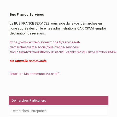
Bus France Services
Le BUS FRANCE SERVICES vous aide dans vos démarches en
ligne auprès des différentes administrations CAF, CPAM, emploi,
déclaration de revenus…
https://www.entre-bievreetrhone.fr/services-et-
demarches/sante-social/bus-france-services?
fbclid=IwAR2Dwe9GtBovpJzGVZKfBVachIYJWtMDUizpTMI23osSRA
Ma Mutuelle Communale
Brochure Ma commune Ma santé
Démarches Particuliers
Démarches Entreprises