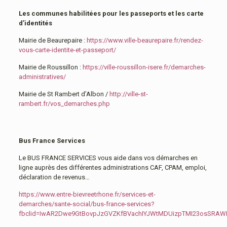
Les communes habilitées pour les passeports et les carte
d’identités
Mairie de Beaurepaire :
https://www.ville-beaurepaire.fr/rendez-
vous-carte-identite-et-passeport/
Mairie de Roussillon :
https://ville-roussillon-isere.fr/demarches-
administratives/
Mairie de St Rambert d’Albon /
http://ville-st-
rambert.fr/vos_demarches.php
Bus France Services
Le BUS FRANCE SERVICES vous aide dans vos démarches en
ligne auprès des différentes administrations CAF, CPAM, emploi,
déclaration de revenus…
https://www.entre-bievreetrhone.fr/services-et-
demarches/sante-social/bus-france-services?
fbclid=IwAR2Dwe9GtBovpJzGVZKfBVachIYJWtMDUizpTMI23osSRA