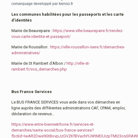
comarquage developpé par
kienso.fr
Les communes habilitées pour les passeports et les carte
d’identités
Mairie de Beaurepaire :
https://www.ville-beaurepaire.fr/rendez-
vous-carte-identite-et-passeport/
Mairie de Roussillon :
https://ville-roussillon-isere.fr/demarches-
administratives/
Mairie de St Rambert d’Albon /
http://ville-st-
rambert.fr/vos_demarches.php
Bus France Services
Le BUS FRANCE SERVICES vous aide dans vos démarches en
ligne auprès des différentes administrations CAF, CPAM, emploi,
déclaration de revenus…
https://www.entre-bievreetrhone.fr/services-et-
demarches/sante-social/bus-france-services?
fbclid=IwAR2Dwe9GtBovpJzGVZKfBVachIYJWtMDUizpTMI23osSRA