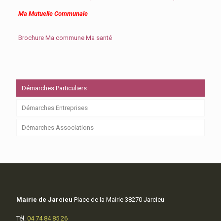
Ma Mutuelle Communale
Brochure Ma commune Ma santé
Démarches Particuliers
Démarches Entreprises
Démarches Associations
Mairie de Jarcieu
Place de la Mairie 38270 Jarcieu
Tél.
04 74 84 85 26