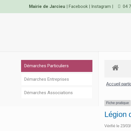
Mairie de Jarcieu
|
Facebook
|
Instagram
|
04 7
Démarches Particuliers
Démarches Entreprises
Accueil parti
Démarches Associations
Fiche pratique
Légion 
Vérifié le 23/03