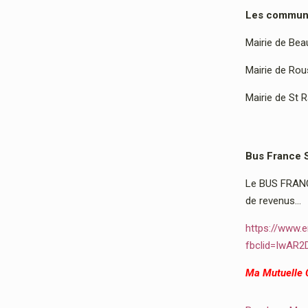
Les communes
Mairie de Bea
Mairie de Rous
Mairie de St 
Bus France 
Le BUS FRANCE
de revenus…
https://www.e
fbclid=IwAR
Ma Mutuelle