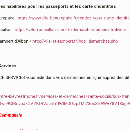
 habilitées pour les passeports et les carte d’identités
urepaire :
https://www.ville-beaurepaire.fr/rendez-vous-carte-identit
sillon :
https://ville-roussillon-isere.fr/demarches-administratives/
Rambert d’Albon /
http://ville-st-rambert.fr/vos_demarches.php
Services
 SERVICES vous aide dans vos démarches en ligne auprès des diffé
ntre-bievreetrhone.fr/services-et-demarches/sante-social/bus-fran
2Dwe9GtBovpJzGVZKfBVachIYJWtMDUizpTMI23osSRAWBY8V18bg9
 Communale