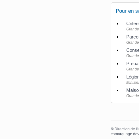
Pour en s
Critèr
Grande 
Parcou
Grande 
Consei
Grande 
Prépa
Grande 
Légion
Ministè
Maison
Grande 
©
Direction de l'
comarquage dev