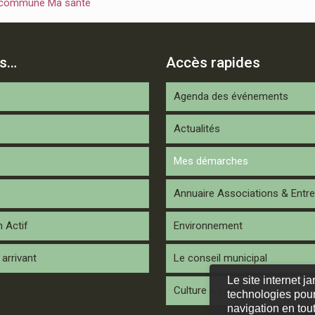
 commune Ma santé
is…
Accès rapides
Agenda des événements
Actualités
Mes démarches
Annuaire Associations & Entre
n Actif
Environnement
arrivant
Le conseil municipal
Le site internet j
Culture & Loisirs
technologies pour
navigation en tout