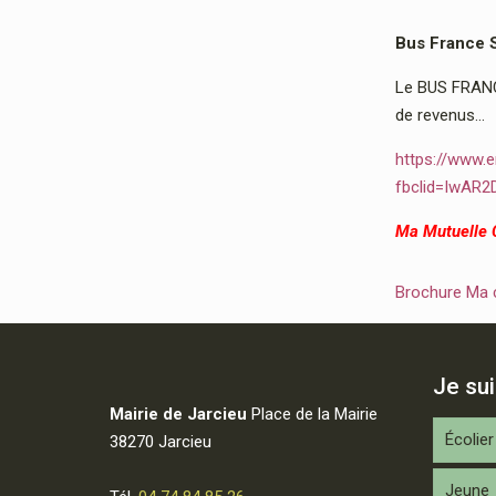
Bus France 
Le BUS FRANCE
de revenus…
https://www.e
fbclid=IwAR
Ma Mutuelle
Brochure Ma
Je su
Mairie de Jarcieu
Place de la Mairie
Écolier
38270 Jarcieu
Jeune