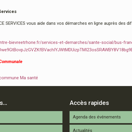
Services
 SERVICES vous aide dans vos démarches en ligne auprès des diffé
ntre-bievreetrhone.fr/services-et-demarches/sante-social/bus-fran
2Dwe9GtBovpJzGVZKfBVachIYJWtMDUizpTMI23osSRAWBY8V18bg9
 Communale
 commune Ma santé
is…
Accès rapides
Agenda des événements
Actualités