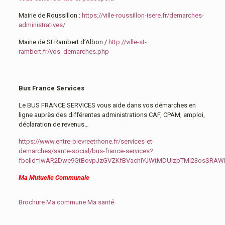
Mairie de Roussillon :
https://ville-roussillon-isere.fr/demarches-
administratives/
Mairie de St Rambert d’Albon /
http://ville-st-
rambert.fr/vos_demarches.php
Bus France Services
Le BUS FRANCE SERVICES vous aide dans vos démarches en
ligne auprès des différentes administrations CAF, CPAM, emploi,
déclaration de revenus…
https://www.entre-bievreetrhone.fr/services-et-
demarches/sante-social/bus-france-services?
fbclid=IwAR2Dwe9GtBovpJzGVZKfBVachIYJWtMDUizpTMI23osSRA
Ma Mutuelle Communale
Brochure Ma commune Ma santé