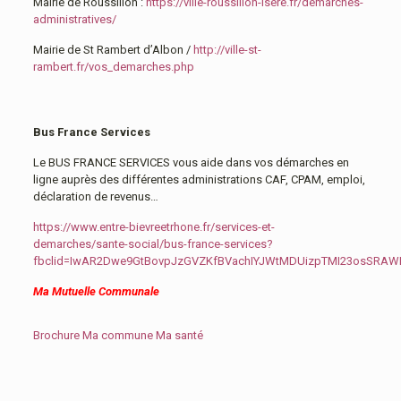
Mairie de Roussillon :
https://ville-roussillon-isere.fr/demarches-
administratives/
Mairie de St Rambert d’Albon /
http://ville-st-
rambert.fr/vos_demarches.php
Bus France Services
Le BUS FRANCE SERVICES vous aide dans vos démarches en
ligne auprès des différentes administrations CAF, CPAM, emploi,
déclaration de revenus…
https://www.entre-bievreetrhone.fr/services-et-
demarches/sante-social/bus-france-services?
fbclid=IwAR2Dwe9GtBovpJzGVZKfBVachIYJWtMDUizpTMI23osSRA
Ma Mutuelle Communale
Brochure Ma commune Ma santé