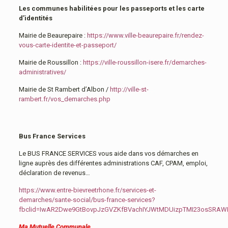
Les communes habilitées pour les passeports et les carte
d’identités
Mairie de Beaurepaire :
https://www.ville-beaurepaire.fr/rendez-
vous-carte-identite-et-passeport/
Mairie de Roussillon :
https://ville-roussillon-isere.fr/demarches-
administratives/
Mairie de St Rambert d’Albon /
http://ville-st-
rambert.fr/vos_demarches.php
Bus France Services
Le BUS FRANCE SERVICES vous aide dans vos démarches en
ligne auprès des différentes administrations CAF, CPAM, emploi,
déclaration de revenus…
https://www.entre-bievreetrhone.fr/services-et-
demarches/sante-social/bus-france-services?
fbclid=IwAR2Dwe9GtBovpJzGVZKfBVachIYJWtMDUizpTMI23osSRA
Ma Mutuelle Communale