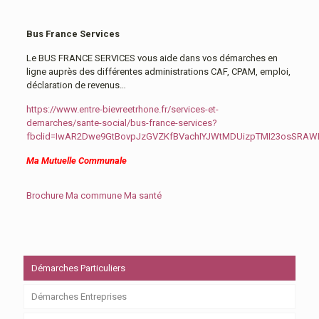
Bus France Services
Le BUS FRANCE SERVICES vous aide dans vos démarches en
ligne auprès des différentes administrations CAF, CPAM, emploi,
déclaration de revenus…
https://www.entre-bievreetrhone.fr/services-et-
demarches/sante-social/bus-france-services?
fbclid=IwAR2Dwe9GtBovpJzGVZKfBVachIYJWtMDUizpTMI23osSRA
Ma Mutuelle Communale
Brochure Ma commune Ma santé
Démarches Particuliers
Démarches Entreprises