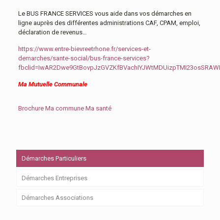
Le BUS FRANCE SERVICES vous aide dans vos démarches en
ligne auprès des différentes administrations CAF, CPAM, emploi,
déclaration de revenus…
https://www.entre-bievreetrhone.fr/services-et-
demarches/sante-social/bus-france-services?
fbclid=IwAR2Dwe9GtBovpJzGVZKfBVachIYJWtMDUizpTMI23osSRA
Ma Mutuelle Communale
Brochure Ma commune Ma santé
Démarches Particuliers
Démarches Entreprises
Démarches Associations