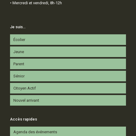
• Mercredi et vendredi, 8h-12h
Je suis…
Écolier
Jeune
Parent
Sénior
Citoyen Actif
Nouvel arrivant
Accès rapides
Agenda des événements