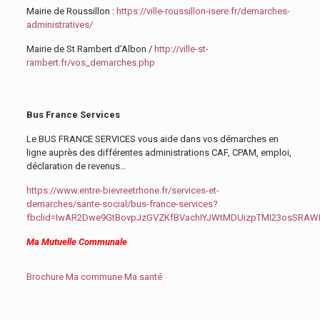
Mairie de Roussillon :
https://ville-roussillon-isere.fr/demarches-
administratives/
Mairie de St Rambert d’Albon /
http://ville-st-
rambert.fr/vos_demarches.php
Bus France Services
Le BUS FRANCE SERVICES vous aide dans vos démarches en
ligne auprès des différentes administrations CAF, CPAM, emploi,
déclaration de revenus…
https://www.entre-bievreetrhone.fr/services-et-
demarches/sante-social/bus-france-services?
fbclid=IwAR2Dwe9GtBovpJzGVZKfBVachIYJWtMDUizpTMI23osSRA
Ma Mutuelle Communale
Brochure Ma commune Ma santé