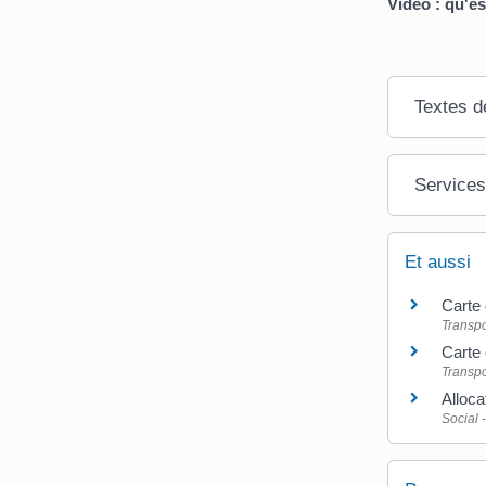
Vidéo : qu'es
Textes d
Services
Et aussi
Carte 
Transpo
Carte 
Transpo
Alloca
Social 