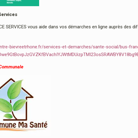
Services
 SERVICES vous aide dans vos démarches en ligne auprès des diffé
ntre-bievreetrhone.fr/services-et-demarches/sante-social/bus-fran
2Dwe9GtBovpJzGVZKfBVachIYJWtMDUizpTMI23osSRAWBY8V18bg9
 Communale