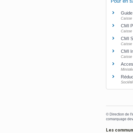
Pour en s
Guide 
Caisse 
CMI Pr
Caisse 
CMI St
Caisse 
CMI In
Caisse 
Access
Ministè
Réduct
Société
©
Direction de l'
comarquage dev
Les communes