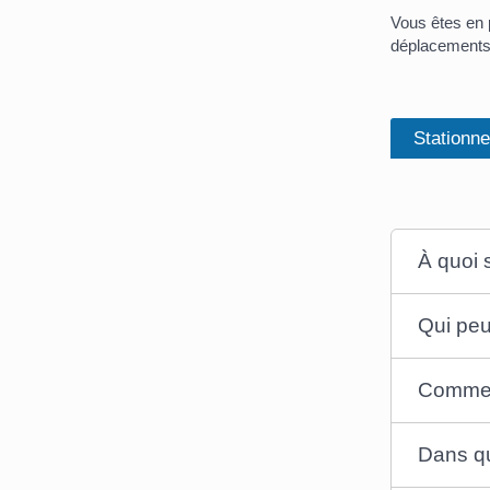
Vous êtes en p
déplacements 
Stationn
À quoi 
Qui peu
Comment
Dans qu