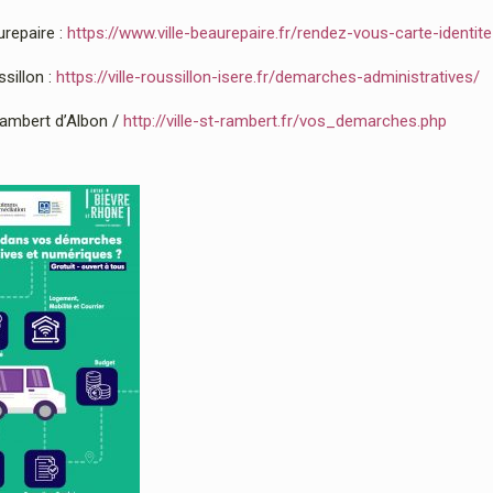
urepaire :
https://www.ville-beaurepaire.fr/rendez-vous-carte-identit
sillon :
https://ville-roussillon-isere.fr/demarches-administratives/
Rambert d’Albon /
http://ville-st-rambert.fr/vos_demarches.php