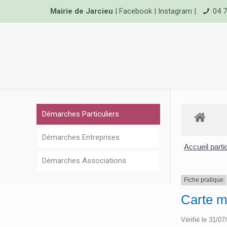
Mairie de Jarcieu
|
Facebook
|
Instagram
|
04 7
Démarches Particuliers
Démarches Entreprises
Accueil parti
Démarches Associations
Fiche pratique
Carte mo
Vérifié le 31/07