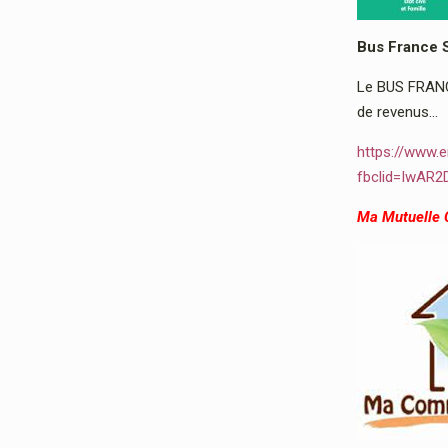
Bus France 
Le BUS FRANCE
de revenus…
https://www.e
fbclid=IwAR
Ma Mutuelle