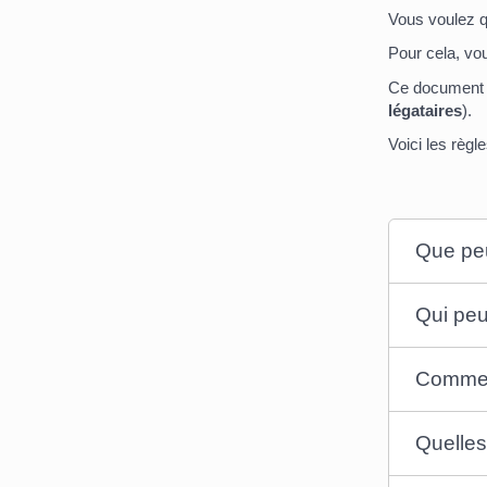
Vous voulez q
Pour cela, vo
Ce document v
légataires
).
Voici les règl
Que peu
Qui peu
Comment
Quelles