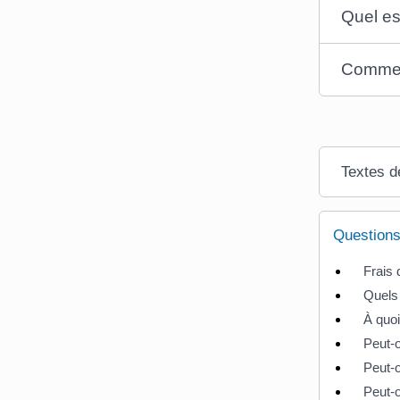
Quel es
Comment
Textes d
Questions
Frais d
Quels 
À quoi
Peut-o
Peut-o
Peut-o