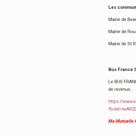
Les communes
Mairie de Bea
Mairie de Rous
Mairie de St 
Bus France 
Le BUS FRANCE
de revenus…
https://www.e
fbclid=IwAR
Ma Mutuelle