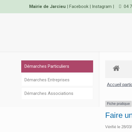
Mairie de Jarcieu
|
Facebook
|
Instagram
|
04 7
Démarches Particuliers
Démarches Entreprises
Accueil parti
Démarches Associations
Fiche pratique
Faire u
Vérifié le 28/03