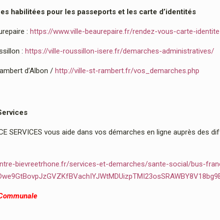
 habilitées pour les passeports et les carte d’identités
urepaire :
https://www.ville-beaurepaire.fr/rendez-vous-carte-identit
sillon :
https://ville-roussillon-isere.fr/demarches-administratives/
Rambert d’Albon /
http://ville-st-rambert.fr/vos_demarches.php
Services
 SERVICES vous aide dans vos démarches en ligne auprès des diffé
ntre-bievreetrhone.fr/services-et-demarches/sante-social/bus-fran
2Dwe9GtBovpJzGVZKfBVachIYJWtMDUizpTMI23osSRAWBY8V18bg9
 Communale