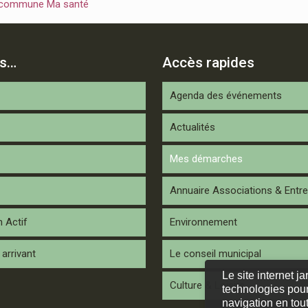
 commune Ma santé
is…
Accès rapides
Agenda des événements
Actualités
Mes démarches
Annuaire Associations & Entre
n Actif
Environnement
arrivant
Le conseil municipal
Le site internet j
Culture & Loisirs
technologies pour
navigation en tout