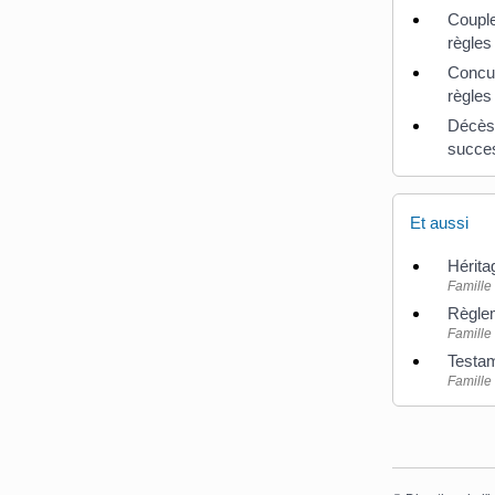
Couple
règles
Concub
règles
Décès 
succe
Et aussi
Héritag
Famille 
Règle
Famille 
Testa
Famille 