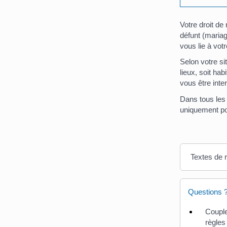
Votre droit de
défunt (maria
vous lie à vot
Selon votre si
lieux, soit ha
vous être inter
Dans tous les 
uniquement po
Textes de 
Questions 
Couple
règles