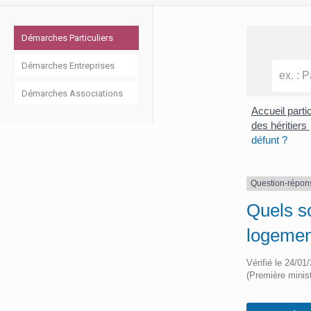
Démarches Particuliers
Démarches Entreprises
Démarches Associations
Accueil parti
des héritiers
défunt ?
Question-répon
Quels so
logemen
Vérifié le 24/01
(Première minist