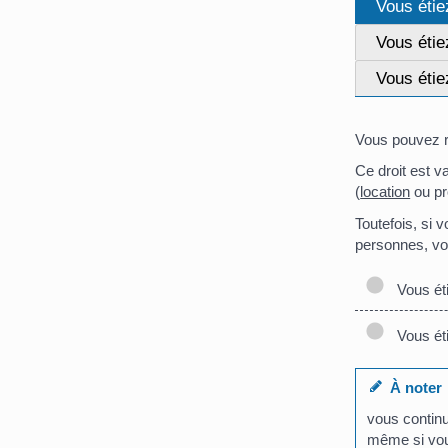
Vous étie
Vous éti
Vous étie
Vous pouvez r
Ce droit est v
(
location
ou pr
Toutefois, si v
personnes, vot
Vous éti
Vous éti
À noter
vous continu
même si vou