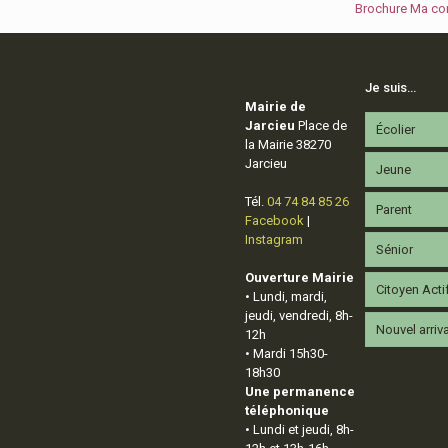
Brochure Ma c
Je suis…
Mairie de
Jarcieu
Place de
Écolier
la Mairie 38270
Jarcieu
Jeune
Tél.
04 74 84 85 26
Parent
Facebook
|
Instagram
Sénior
Ouverture Mairie
Citoyen Acti
• Lundi, mardi,
jeudi, vendredi, 8h-
Nouvel arriv
12h
• Mardi 15h30-
18h30
Une permanence
téléphonique
• Lundi et jeudi, 8h-