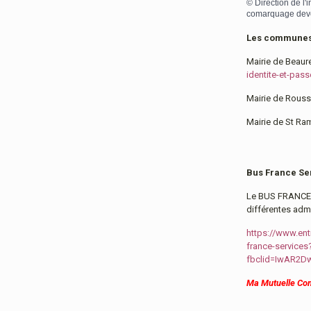
©
Direction de l'
comarquage dev
Les communes h
Mairie de Beaur
identite-et-pass
Mairie de Roussi
Mairie de St Ra
Bus France Se
Le BUS FRANCE 
différentes adm
https://www.ent
france-services
fbclid=IwAR2
Ma Mutuelle C