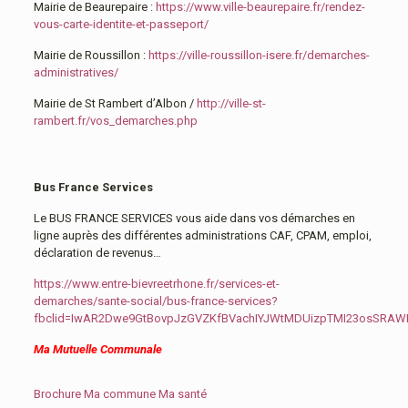
Mairie de Beaurepaire :
https://www.ville-beaurepaire.fr/rendez-
vous-carte-identite-et-passeport/
Mairie de Roussillon :
https://ville-roussillon-isere.fr/demarches-
administratives/
Mairie de St Rambert d’Albon /
http://ville-st-
rambert.fr/vos_demarches.php
Bus France Services
Le BUS FRANCE SERVICES vous aide dans vos démarches en
ligne auprès des différentes administrations CAF, CPAM, emploi,
déclaration de revenus…
https://www.entre-bievreetrhone.fr/services-et-
demarches/sante-social/bus-france-services?
fbclid=IwAR2Dwe9GtBovpJzGVZKfBVachIYJWtMDUizpTMI23osSRA
Ma Mutuelle Communale
Brochure Ma commune Ma santé